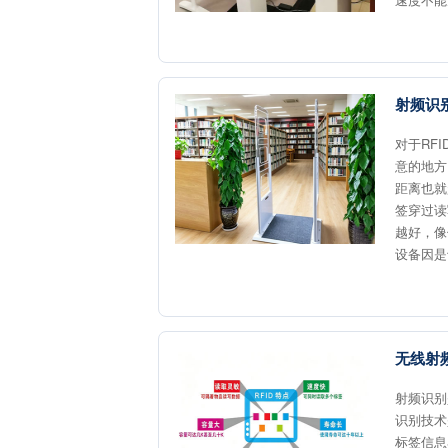
射频识
对于RF
意的地方
距离也就
签穿过读
越好，像
设备因是
无线射
射频识别
识别技术
标签信息