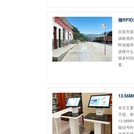
做RF
目前市面上
该标准的
即使频率
选择什么
很多时间
签。
13.5
本文主要
天线，射
13.5
输信号时
速度不能