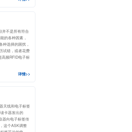
准，但并不是所有符合
性能的各种因素，
到各种选择的困扰，
经历试错，或者花费
高频RFID电子标
详情>>
读写器天线和电子标签
D读卡器发出的
读取器向电子标签传
，这个ASK调整
子标签芯片的电