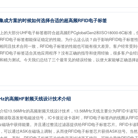
ID集成方案的时候如何选择合适的超高频RFID电子标签
的大部分UHF电子标签都符合超高频EPCglobalGen2和ISO18000-6C标
RFID电子标签都能保证稳定的性能。为什么这么说？由于影响RFID电子标签
相同且技术合同一致，RFID电子标签的性能也可能有很大差异。客户经常受
RFID电子标签适合其他应用程序？没有正确的指导和使用经验，很多客户会
和精力测试。今天我们总结了三个最常见的错误经验，以便大家能够正确选择超
6MHz的高频HF射频天线设计技术介绍
介绍13.56MHz的高频射频天线设计技术，13.56MHz天线主要分为RFID卡
频读取器发射电磁波信号，IC卡接近读卡器时，RFID电子标签内的线圈从RFI
6MHz磁场中获得能量。并且通过整流过滤器提供给RFID电子标签芯片。RFID卡
，可以通过ASK在磁场上调制，从而使RFID电子标签芯片获得ASK信号。当然
太低。否则，RFID电子标签芯片的电容器过滤器不稳定，可能会导致RFID电