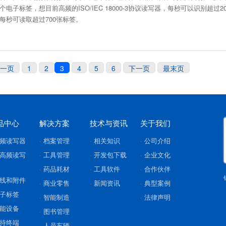
个电子标签，想目前高频的ISO/IEC 18000-3协议读写器，每秒可以识别超过
每秒可读取超过700张标签。
一页
1
2
3
4
5
6
下一页
最末页
品中心
解决方案
技术与资讯
关于我们
频读写器
档案管理
相关知识
公司介绍
高频读写
工具管理
开发包下载
企业文化
药品耗材
工具软件
合作伙伴
线和附件
商业零售
新闻资讯
典型案例
子标签
智能制造
法律声明
能设备
图书管理
持终端
人员车辆