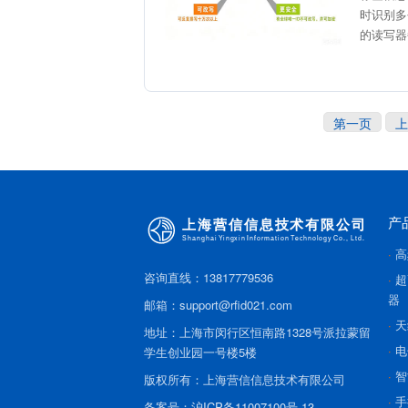
时识别多
的读写器
第一页
上
产
高
咨询直线：13817779536
超
器
邮箱：support@rfid021.com
天
地址：上海市闵行区恒南路1328号派拉蒙留
电
学生创业园一号楼5楼
智
版权所有：上海营信信息技术有限公司
手
备案号：
沪ICP备11007100号-13