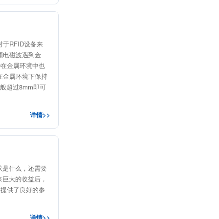
于RFID设备来
频电磁波遇到金
D在金属环境中也
在金属环境下保持
般超过8mm即可
详情>>
要求是什么，还需要
带来巨大的收益后，
户提供了良好的参
详情>>