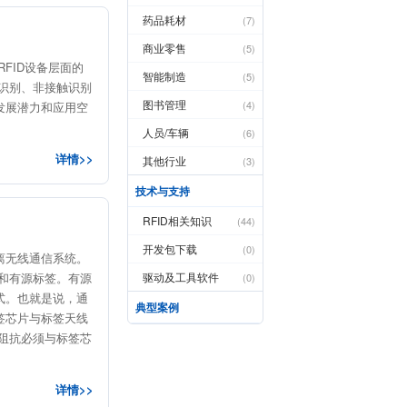
药品耗材
(7)
商业零售
(5)
FID设备层面的
智能制造
(5)
签识别、非接触识别
图书管理
(4)
发展潜力和应用空
人员/车辆
(6)
详情>>
其他行业
(3)
技术与支持
RFID相关知识
(44)
开发包下载
(0)
离无线通信系统。
驱动及工具软件
签和有源标签。有源
(0)
式。也就是说，通
典型案例
签芯片与标签天线
的阻抗必须与标签芯
详情>>