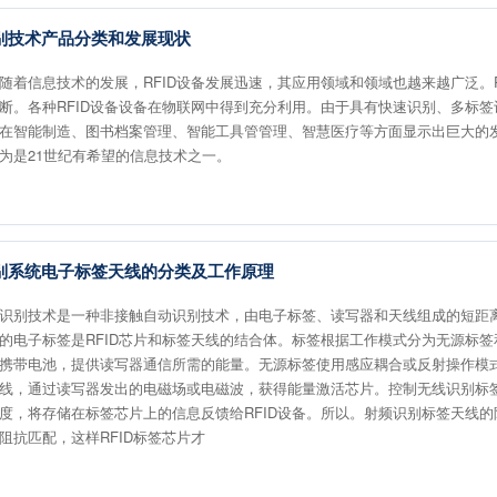
别技术产品分类和发展现状
随着信息技术的发展，RFID设备发展迅速，其应用领域和领域也越来越广泛。R
断。各种RFID设备设备在物联网中得到充分利用。由于具有快速识别、多标
在智能制造、图书档案管理、智能工具管管理、智慧医疗等方面显示出巨大的
为是21世纪有希望的信息技术之一。
别系统电子标签天线的分类及工作原理
识别技术是一种非接触自动识别技术，由电子标签、读写器和天线组成的短距
的电子标签是RFID芯片和标签天线的结合体。标签根据工作模式分为无源标
携带电池，提供读写器通信所需的能量。无源标签使用感应耦合或反射操作模
线，通过读写器发出的电磁场或电磁波，获得能量激活芯片。控制无线识别标
度，将存储在标签芯片上的信息反馈给RFID设备。所以。射频识别标签天线
阻抗匹配，这样RFID标签芯片才