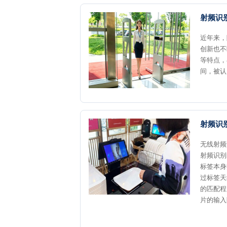
射频识
近年来，
创新也不
等特点，
间，被认
射频识
无线射频
射频识别
标签本身
过标签天
的匹配程
片的输入